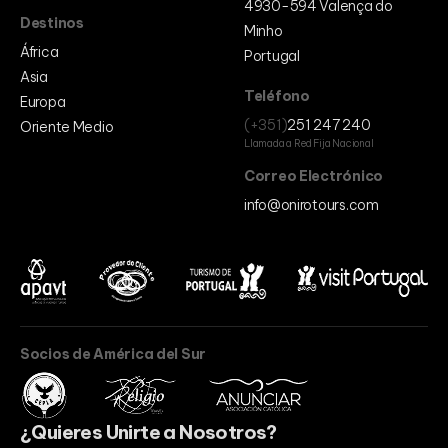
4930-594 Valença do
Destinos
Minho
África
Portugal
Asia
Teléfono
Europa
(+351)
251 247 240
Oriente Medio
Llamada a Red Fija Nacional
Correo Electrónico
info@onirotours.com
Socios de América del Sur
¿Quieres Unirte a Nosotros?