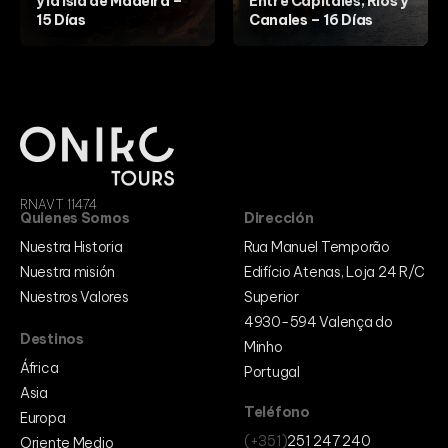
y la Isla de Madeira –
Entre Capitales, Ríos y
Cabo Verde
15 Días
Canales – 16 Días
Egipto
Marrocos
Mozambique
Europa
Alemania
Bélgica
Bósnia e Herzegovina
España
Francia
Italy
Países Bajos
RNAVT 11474
Portugal
Quienes Somos
Dirección
Reino Unido
Oriente Medio
Nuestra Historia
Rua Manuel Temporão
Egipto
Nuestra misión
Edifício Atenas, Loja 24 R/C
Israel
Nuestros Valores
Superior
Jordania
4930-594 Valença do
Destinos
Minho
África
Portugal
Asia
Teléfono
Europa
(+351)
251 247 240
Oriente Medio