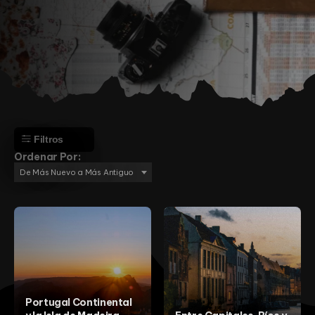
Filtros
Ordenar Por:
De Más Nuevo a Más Antiguo
Aventura
Culture
Montaña
Playa
Religión
África
Portugal Continental
Angola