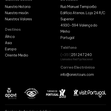
Nuestra Historia
Rua Manuel Temporão
Nuestra misión
Edifício Atenas, Loja 24 R/C
Nuestros Valores
Superior
4930-594 Valença do
Destinos
Minho
África
Portugal
Asia
Teléfono
Europa
(+351)
251 247 240
Oriente Medio
Llamada a Red Fija Nacional
Correo Electrónico
info@onirotours.com