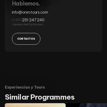
Hablemos.
info@onirotours.com
251 247 240
(+351)
Llamada a Red Fija Nacional
CONTACTOS
Experiencias y Tours
Similar
Programmes