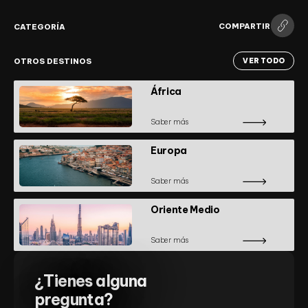
COMPARTIR
CATEGORÍA
OTROS DESTINOS
VER TODO
África
Saber más
Europa
Saber más
Oriente Medio
Saber más
¿Tienes alguna
pregunta?