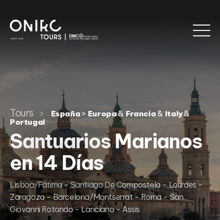
Tours
>
&
&
&
España
Europa
Francia
Italy
Portugal
Santuarios Marianos
en 14 Días
Lisboa/Fátima - Santiago De Compostela - Lourdes -
Zaragoza - Barcelona/Montserrat - Roma - San
Giovanni Rotondo - Lanciano - Assis