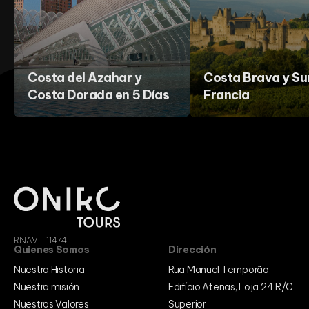
Costa del Azahar y
Costa Brava y Su
Costa Dorada en 5 Días
Francia
RNAVT 11474
Quienes Somos
Dirección
Nuestra Historia
Rua Manuel Temporão
Nuestra misión
Edifício Atenas, Loja 24 R/C
Nuestros Valores
Superior