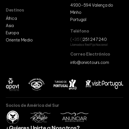
4930-594 Valença do
Destinos
Minho
África
Portugal
Asia
Teléfono
Europa
(+351)
251 247 240
Oriente Medio
Llamada a Red Fija Nacional
Correo Electrónico
info@onirotours.com
Socios de América del Sur
¿Quieres Unirte a Nosotros?