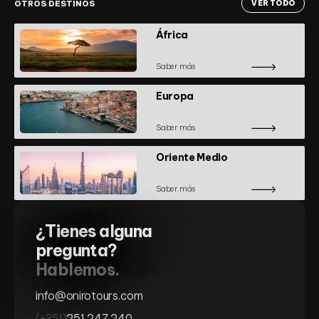
OTROS DESTINOS
VER TODO
África
Saber más
Europa
Saber más
Oriente Medio
Saber más
¿Tienes alguna
pregunta?
Hablemos.
info@onirotours.com
251 247 240
(+351)