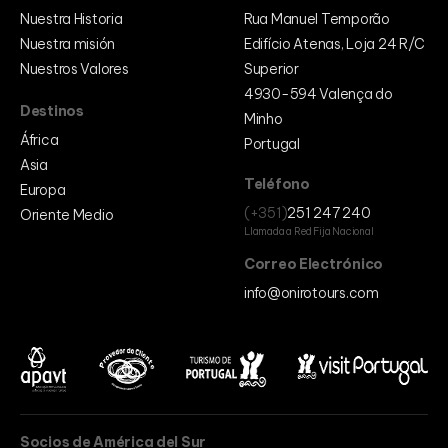
Nuestra Historia
Rua Manuel Temporão
Nuestra misión
Edifício Atenas, Loja 24 R/C
Nuestros Valores
Superior
4930-594 Valença do
Destinos
Minho
África
Portugal
Asia
Teléfono
Europa
(+351)
251 247 240
Oriente Medio
Llamada a Red Fija Nacional
Correo Electrónico
info@onirotours.com
Socios de América del Sur