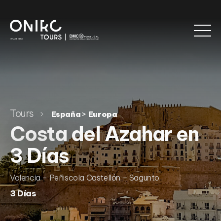
Tours
>
España
Europa
Costa del Azahar en
3 Días
Valencia – Peñiscola Castellón – Sagunto
3 Días