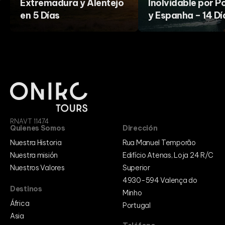
Extremadura y Alentejo
Inolvidable por P
en 5 Días
y Espanha – 14 Dí
RNAVT 11474
Quienes Somos
Dirección
Nuestra Historia
Rua Manuel Temporão
Nuestra misión
Edifício Atenas, Loja 24 R/C
Nuestros Valores
Superior
4930-594 Valença do
Destinos
Minho
África
Portugal
Asia