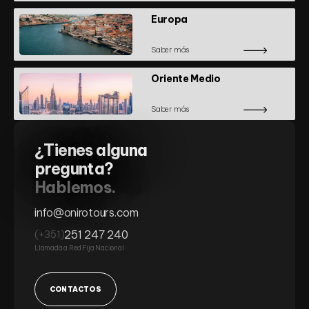
Europa
Saber más
Oriente Medio
Saber más
¿Tienes alguna
pregunta?
Hablemos.
info@onirotours.com
251 247 240
(+351)
Llamada a Red Fija Nacional
CONTACTOS