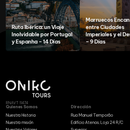
Marruecos Encan
Ruta Ibérica: un Viaje
entre Ciudades
Inolvidable por Portugal
Imperiales y el De
y Espanha – 14 Días
– 9 Días
RNAVT 11474
Quienes Somos
Dirección
Nuestra Historia
Rua Manuel Temporão
Nuestra misión
Edifício Atenas, Loja 24 R/C
Nuestros Valores
Superior