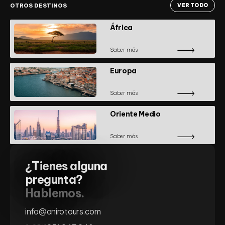
OTROS DESTINOS
VER TODO
África
Saber más
Europa
Saber más
Oriente Medio
Saber más
¿Tienes alguna
pregunta?
Hablemos.
info@onirotours.com