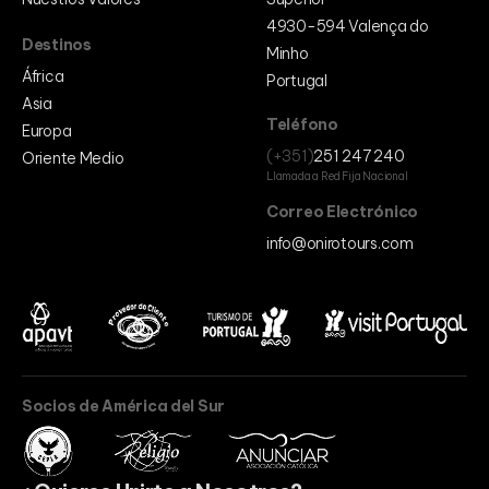
4930-594 Valença do
Destinos
Minho
África
Portugal
Asia
Teléfono
Europa
(+351)
251 247 240
Oriente Medio
Llamada a Red Fija Nacional
Correo Electrónico
info@onirotours.com
Socios de América del Sur